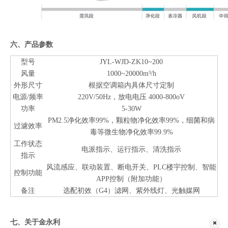
六、产品参数
型号
JYL-WJD-ZK10~200
风量
1000~20000m³/h
外形尺寸
根据空调箱内具体尺寸定制
电源/频率
220V/50Hz，放电电压 4000-800oV
功率
5-30W
PM2.5净化效率99%，颗粒物净化效率99%，细菌和病
过濾效率
毒等微生物净化效率99.9%
工作状态
电派指示、运行指示、清洗指示
指示
风流感应、联动装置、断电开关、PLC楼宇控制、智能
控制功能
APP控制（附加功能）
备注
选配初效（G4）滤网、紫外线灯、光触媒网
七、关于金永利