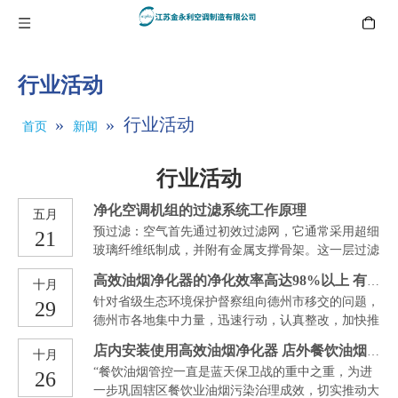
行业活动
»
»
行业活动
首页
新闻
行业活动
净化空调机组的过滤系统工作原理
五月
预过滤：空气首先通过初效过滤网，它通常采用超细
21
玻璃纤维纸制成，并附有金属支撑骨架。这一层过滤
可以有效拦截≥0.3μm的尘埃粒子。
高效油烟净化器的净化效率高达98%以上 有效避免油垢油渍污染环境
十月
针对省级生态环境保护督察组向德州市移交的问题，
29
德州市各地集中力量，迅速行动，认真整改，加快推
进环保突出问题综合整治行动，在推动绿色发展中不
店内安装使用高效油烟净化器 店外餐饮油烟“零”污染
十月
断提升群众“获得感与幸福感”。
“餐饮油烟管控一直是蓝天保卫战的重中之重，为进
26
一步巩固辖区餐饮业油烟污染治理成效，切实推动大