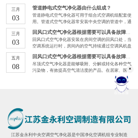
气精细化管理工作。连日来，琴川街道持续开展餐饮
管道静电式空气净化器由什么组成？
三月
油烟排查整治工作，检查辖区内餐饮单位油烟净化设
管道静电式空气净化器可用于组合式空调机组配套使
03
施安装使用情况。
用。管道式空气净化器常安装中央空调的管道中，通
过空气循环的方式对房间内的空气进行净化消毒。本
回风口式空气净化器根据需要可以具备故障报警信号输出
三月
净化消毒装置由金属过滤网。
回风口式空气净化器安装在房间空调的回风口处，当
03
空调系统运行时，房间内的空气持续通过空调风机盘
管循环制冷，处在回风口处的净化装置也持续的对室
回风口式空气净化器根据需要可以具备故障报警信号输出
五月
内空气的有毒有害物质进行分解和清除。
吊顶式空气净化器是能够吸附、分解或转化各种空气
08
污染物，有效提高空气清洁度的产品。在居家、医
疗、工业领域均有应用，居家领域又分为系统式的新
风系统（又分有热交换和无热交换两个子分类）和单
机两类。
在线客服
江苏金永利
中央空调空气净化器
是中国净化空调机组专业制造