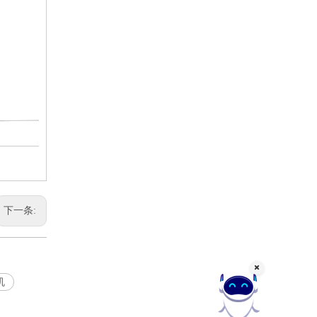
下一条:
机