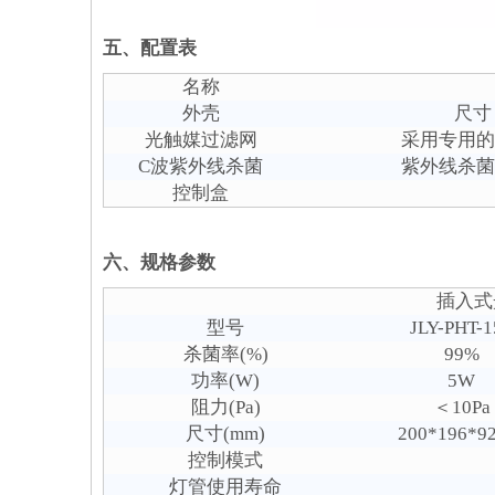
五、配置表
名称
外壳
尺寸
光触媒过滤网
采用专用的
C波紫外线杀菌
紫外线杀菌灯
控制盒
六、规格参数
插入式
型号
JLY-PHT-1
杀菌率(%)
99%
功率(W)
5W
阻力(Pa)
＜10Pa
尺寸(mm)
200*196*9
控制模式
灯管使用寿命