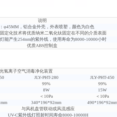
说明
：φ45MM，铝合金外壳，外表喷塑，颜色为白色
固定化技术将优质纳米二氧化钛固定在不同的介质表面
能产生254nm的紫外线，使用寿命为8000-10000小时
优质ABS控制盒
光氢离子空气消毒净化装置
50
JLY-PHT-280
JLY-PHT-450
99%
99%
8W
15W
＜10Pa
＜10Pa
2mm
340*196*92mm
490*196*92m
与风机盘管联动或风流感应
UV-C紫外线灯照射时间寿命8000-10000H