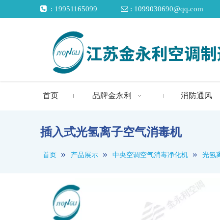

: 19951165099

: 1099030690@qq.com
首页
品牌金永利
消防通风
插入式光氢离子空气消毒机
»
»
»
首页
产品展示
中央空调空气消毒净化机
光氢