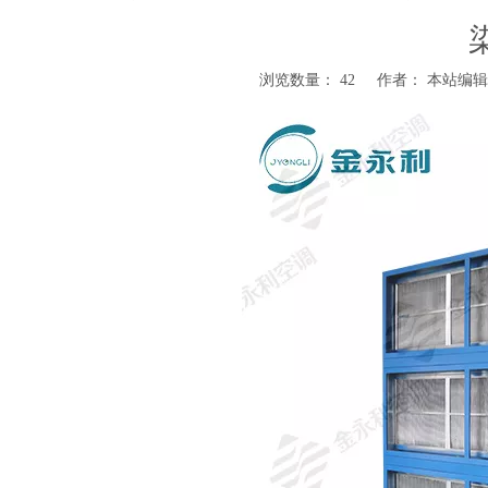
浏览数量：
42
作者： 本站编辑 发
["wechat","weibo","qzone","douban","email"]