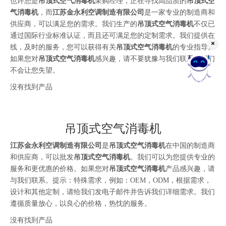
也许您是
吊顶式空气消毒机
采购经理，正在寻找高品质的
吊顶式空
气消毒机
，而
江苏金永利空调制造有限公司
是一家专业的制造商和
供应商，可以满足您的需求。我们生产的
吊顶式空气消毒机
不仅已
通过国际行业标准认证，而且还可满足您的定制需求。我们提供在
线，及时的服务，您可以获得有关
吊顶式空气消毒机
的专业指导。
如果您对
吊顶式空气消毒机
感兴趣，请不要犹豫与我们联系，我们
不会让您失望。
在线客服
没有找到产品
吊顶式空气消毒机
江苏金永利空调制造有限公司
是
吊顶式空气消毒机
在中国的制造商
和供应商，可以批发
吊顶式空气消毒机
。我们可以为您提供专业的
服务和更优惠的价格。如果您对
吊顶式空气消毒机
产品感兴趣，请
与我们联系。提示：特殊需求，例如：OEM，ODM，根据需求，
设计和其他定制，请给我们发电子邮件并告诉我们详细需求。我们
遵循质量放心，以良心的价格，热忱的服务。
没有找到产品