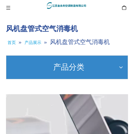
风机盘管式空气消毒机
»
»
风机盘管式空气消毒机
首页
产品展示
产品分类