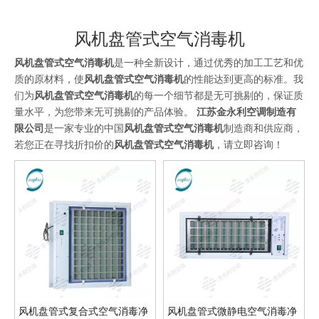
风机盘管式空气消毒机
风机盘管式空气消毒机
是一种全新设计，通过优秀的加工工艺和优
质的原材料，使
风机盘管式空气消毒机
的性能达到更高的标准。我
们为
风机盘管式空气消毒机
的每一个细节都是无可挑剔的，保证质
量水平，为您带来无可挑剔的产品体验。
江苏金永利空调制造有
限公司
是一家专业的中国
风机盘管式空气消毒机
制造商和供应商，
若您正在寻找折扣价的
风机盘管式空气消毒机
，请立即咨询！
风机盘管式复合式空气消毒净
风机盘管式微静电空气消毒净