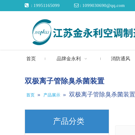

: 19951165099

: 1099030690@qq.com
首页
品牌金永利
消防通风
双极离子管除臭杀菌装置
»
»
双极离子管除臭杀菌装
首页
产品展示
产品分类