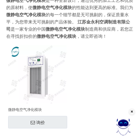
微静电空气净化模块
是一种全新设计，通过优秀的加工工艺和优质
的原材料，使
微静电空气净化模块
的性能达到更高的标准。我们为
微静电空气净化模块
的每一个细节都是无可挑剔的，保证质量水
平，为您带来无可挑剔的产品体验。
江苏金永利空调制造有限公
司
是一家专业的中国
微静电空气净化模块
制造商和供应商，若您正
在寻找折扣价的
微静电空气净化模块
，请立即咨询！
微静电空气净化模块
询价
在线客服