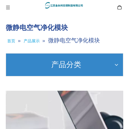
微静电空气净化模块
»
»
微静电空气净化模块
首页
产品展示
产品分类